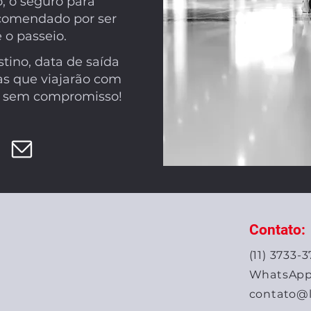
, o seguro para
ecomendado por ser
 o passeio.
tino, data de saída
as que viajarão com
o sem compromisso!
Contato:
(11) 3733-
WhatsApp: 
contato@l