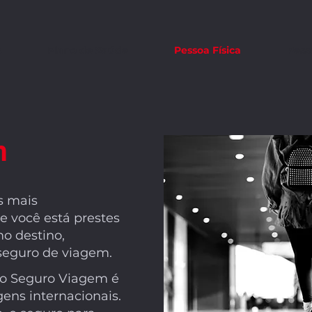
s
Plano de Saúde
Pessoa Física
Pess
m
s mais
e você está prestes
o destino,
seguro de viagem.
 o Seguro Viagem é
ens internacionais.