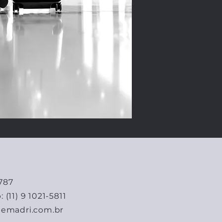
3787
(11) 9 1021-5811
emadri.com.br