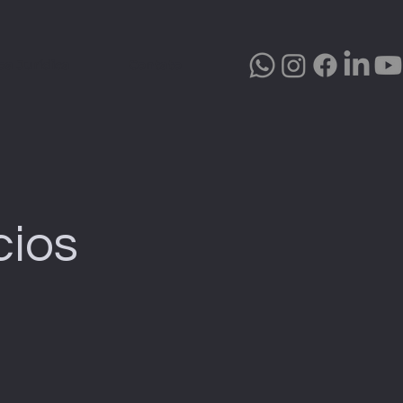
oa Jurídica
Contato
cios
s