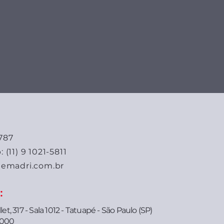
3787
(11) 9 1021-5811
emadri.com.br
:
let, 317 - Sala 1012 - Tatuapé - São Paulo (SP)
-000