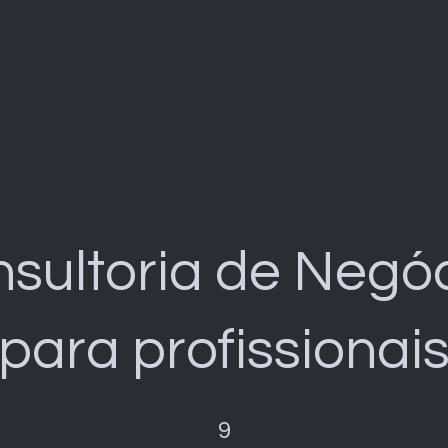
s
Plano de Saúde
Pessoa Física
Pess
sultoria de Negó
para profissionai
9 etapas
9