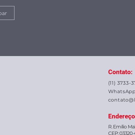
par
Contato:
(11) 3733-
WhatsApp: 
contato@l
Endereço
R. Emílio Mal
CEP: 03320