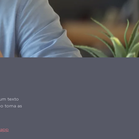
 um texto
o torna as
 app