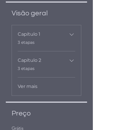
Visão geral
Capítulo 1
.
3 etapas
Capítulo 2
.
3 etapas
Ver mais
Preço
Grátis